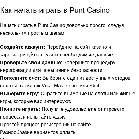
Как начать играть в Punt Casino
Начать играть в Punt Casino довольно просто, следуя
нескольким простым шагам.
Создайте аккаунт:
Перейдите на сайт казино и
зарегистрируйтесь, указав необходимые данные.
Проверьте свои данные:
Завершите процедуру
верификации для повышения безопасности.
Пополните счет:
Выберите один из доступных методов
оплаты, таких как Visa, Mastercard или Skrill.
Выберите игру:
Обратите внимание на слоты или живые
игры, которые вас интересуют.
Начните играть:
Получите удовольствие от игрового
процесса и испытайте удачу!
Простой процесс регистрации на сайте
Разнообразие вариантов оплаты