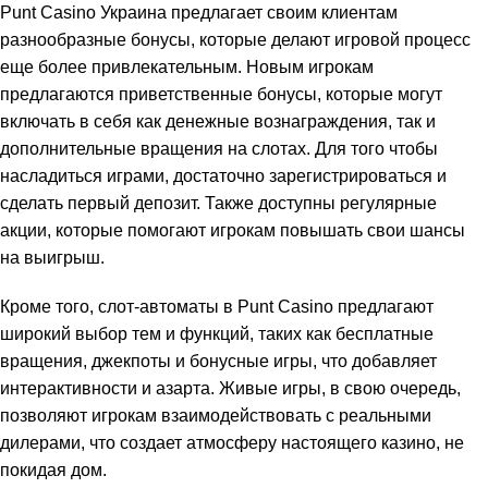
Punt Casino Украина предлагает своим клиентам
разнообразные бонусы, которые делают игровой процесс
еще более привлекательным. Новым игрокам
предлагаются приветственные бонусы, которые могут
включать в себя как денежные вознаграждения, так и
дополнительные вращения на слотах. Для того чтобы
насладиться играми, достаточно зарегистрироваться и
сделать первый депозит. Также доступны регулярные
акции, которые помогают игрокам повышать свои шансы
на выигрыш.
Кроме того, слот-автоматы в Punt Casino предлагают
широкий выбор тем и функций, таких как бесплатные
вращения, джекпоты и бонусные игры, что добавляет
интерактивности и азарта. Живые игры, в свою очередь,
позволяют игрокам взаимодействовать с реальными
дилерами, что создает атмосферу настоящего казино, не
покидая дом.