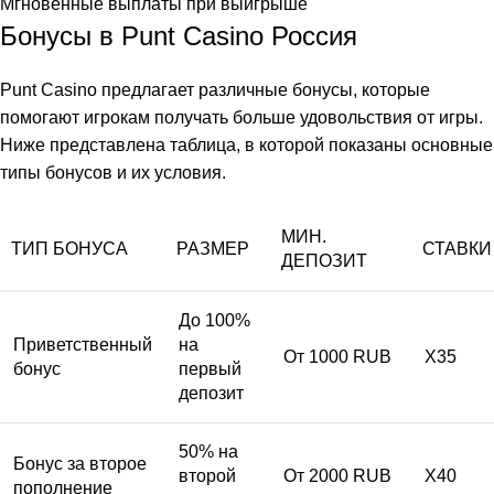
Мгновенные выплаты при выигрыше
Бонусы в Punt Casino Россия
Punt Casino предлагает различные бонусы, которые
помогают игрокам получать больше удовольствия от игры.
Ниже представлена таблица, в которой показаны основные
типы бонусов и их условия.
МИН.
ТИП БОНУСА
РАЗМЕР
СТАВКИ
ДЕПОЗИТ
До 100%
Приветственный
на
От 1000 RUB
Х35
бонус
первый
депозит
50% на
Бонус за второе
второй
От 2000 RUB
Х40
пополнение