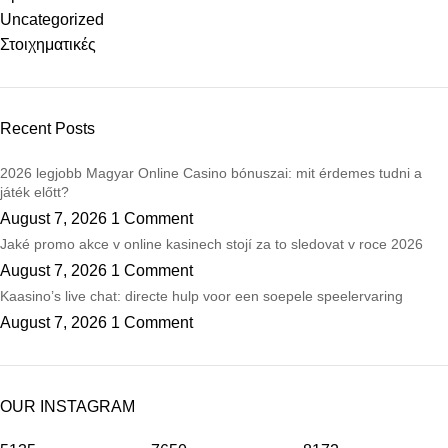
Uncategorized
Στοιχηματικές
Recent Posts
2026 legjobb Magyar Online Casino bónuszai: mit érdemes tudni a
játék előtt?
August 7, 2026
1 Comment
Jaké promo akce v online kasinech stojí za to sledovat v roce 2026
August 7, 2026
1 Comment
Kaasino’s live chat: directe hulp voor een soepele speelervaring
August 7, 2026
1 Comment
OUR INSTAGRAM