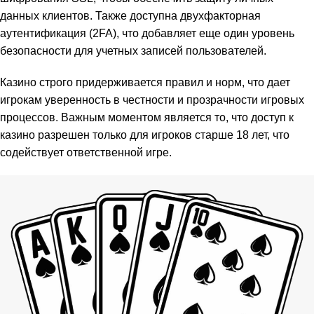
данных клиентов. Также доступна двухфакторная
аутентификация (2FA), что добавляет еще один уровень
безопасности для учетных записей пользователей.
Казино строго придерживается правил и норм, что дает
игрокам уверенность в честности и прозрачности игровых
процессов. Важным моментом является то, что доступ к
казино разрешен только для игроков старше 18 лет, что
содействует ответственной игре.