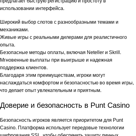
предлагает быструю регистрацию и простоту в
использовании интерфейса.
Широкий выбор слотов с разнообразными темами и
механиками.
Живые игры с реальными дилерами для реалистичного
опыта.
Безопасные методы оплаты, включая Neteller и Skrill.
Мгновенные выплаты при выигрыше и надежная
поддержка клиентов.
Благодаря этим преимуществам, игроки могут
наслаждаться комфортом и безопасностью во время игры,
что делает опыт увлекательным и приятным.
Доверие и безопасность в Punt Casino
Безопасность игроков является приоритетом для Punt
Casino. Платформа использует передовые технологии
шифрования SSL, чтобы обеспечить защиту личных