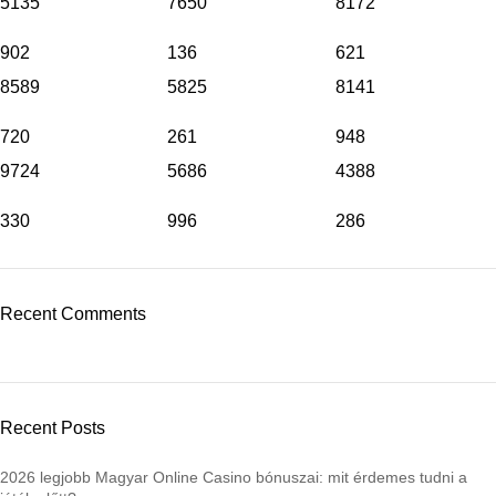
5135
7650
8172
902
136
621
8589
5825
8141
720
261
948
9724
5686
4388
330
996
286
Recent Comments
Recent Posts
2026 legjobb Magyar Online Casino bónuszai: mit érdemes tudni a