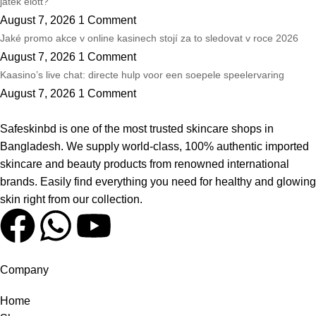
játék előtt?
August 7, 2026
1 Comment
Jaké promo akce v online kasinech stojí za to sledovat v roce 2026
August 7, 2026
1 Comment
Kaasino’s live chat: directe hulp voor een soepele speelervaring
August 7, 2026
1 Comment
Safeskinbd is one of the most trusted skincare shops in
Bangladesh. We supply world-class, 100% authentic imported
skincare and beauty products from renowned international
brands. Easily find everything you need for healthy and glowing
skin right from our collection.
Company
Home