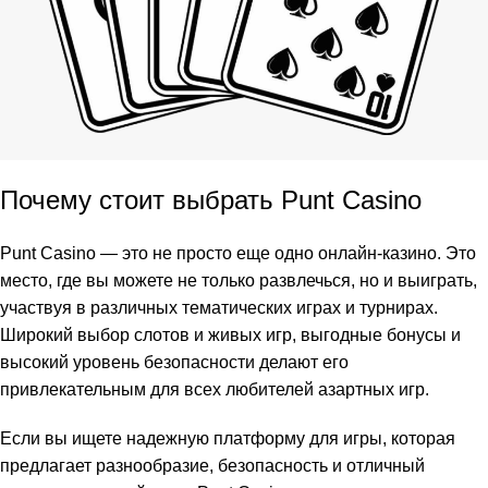
Почему стоит выбрать Punt Casino
Punt Casino — это не просто еще одно онлайн-казино. Это
место, где вы можете не только развлечься, но и выиграть,
участвуя в различных тематических играх и турнирах.
Широкий выбор слотов и живых игр, выгодные бонусы и
высокий уровень безопасности делают его
привлекательным для всех любителей азартных игр.
Если вы ищете надежную платформу для игры, которая
предлагает разнообразие, безопасность и отличный