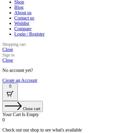
Shop
Blog
About us
Contact us
Wishlist
Compare
Login / Register
Shopping cart
Close
Sign in
Close
No account yet?
Create an Account
0
Close cart
Your Cart Is Empty
0
Check out our shop to see what's available