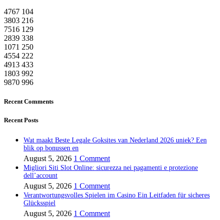
4767
104
3803
216
7516
129
2839
338
1071
250
4554
222
4913
433
1803
992
9870
996
Recent Comments
Recent Posts
Wat maakt Beste Legale Goksites van Nederland 2026 uniek? Een
blik op bonussen en
August 5, 2026
1 Comment
Migliori Siti Slot Online: sicurezza nei pagamenti e protezione
dell’account
August 5, 2026
1 Comment
Verantwortungsvolles Spielen im Casino Ein Leitfaden für sicheres
Glücksspiel
August 5, 2026
1 Comment