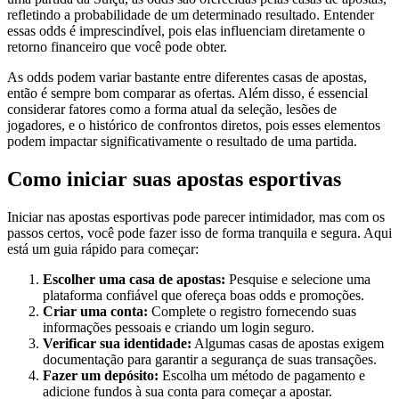
refletindo a probabilidade de um determinado resultado. Entender
essas odds é imprescindível, pois elas influenciam diretamente o
retorno financeiro que você pode obter.
As odds podem variar bastante entre diferentes casas de apostas,
então é sempre bom comparar as ofertas. Além disso, é essencial
considerar fatores como a forma atual da seleção, lesões de
jogadores, e o histórico de confrontos diretos, pois esses elementos
podem impactar significativamente o resultado de uma partida.
Como iniciar suas apostas esportivas
Iniciar nas apostas esportivas pode parecer intimidador, mas com os
passos certos, você pode fazer isso de forma tranquila e segura. Aqui
está um guia rápido para começar:
Escolher uma casa de apostas:
Pesquise e selecione uma
plataforma confiável que ofereça boas odds e promoções.
Criar uma conta:
Complete o registro fornecendo suas
informações pessoais e criando um login seguro.
Verificar sua identidade:
Algumas casas de apostas exigem
documentação para garantir a segurança de suas transações.
Fazer um depósito:
Escolha um método de pagamento e
adicione fundos à sua conta para começar a apostar.