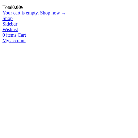
Cart
Total
0.00
৳
Total:
Your cart is empty. Shop now →
Shop
Sidebar
Wishlist
0
items
Cart
My account