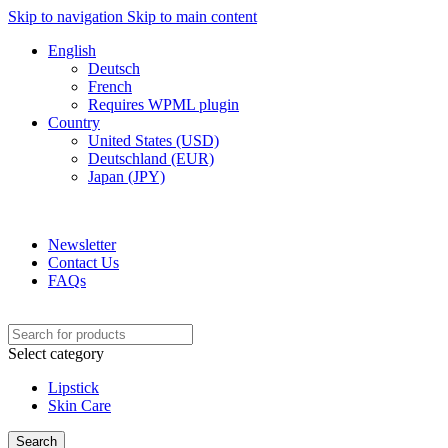
Skip to navigation
Skip to main content
English
Deutsch
French
Requires WPML plugin
Country
United States (USD)
Deutschland (EUR)
Japan (JPY)
ADD ANYTHING HERE OR JUST REMOVE IT…
Newsletter
Contact Us
FAQs
Select category
Lipstick
Skin Care
Search