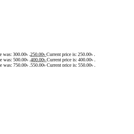
ce was: 300.00৳ .
250.00
৳
Current price is: 250.00৳ .
ce was: 500.00৳ .
400.00
৳
Current price is: 400.00৳ .
ce was: 750.00৳ .
550.00
৳
Current price is: 550.00৳ .
rice was: 1,000.00৳ .
750.00
৳
Current price is: 750.00৳ .