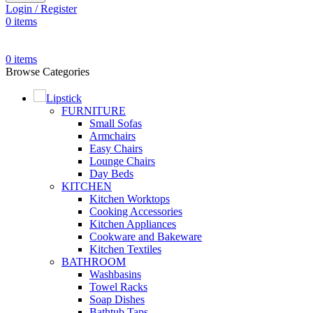
Login / Register
0
items
0
items
Browse Categories
Lipstick
FURNITURE
Small Sofas
Armchairs
Easy Chairs
Lounge Chairs
Day Beds
KITCHEN
Kitchen Worktops
Cooking Accessories
Kitchen Appliances
Cookware and Bakeware
Kitchen Textiles
BATHROOM
Washbasins
Towel Racks
Soap Dishes
Bathtub Taps