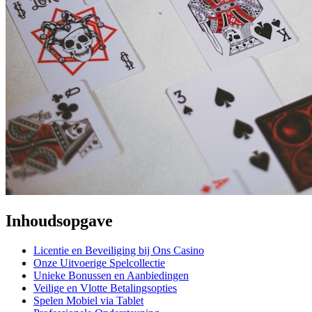
Inhoudsopgave
Licentie en Beveiliging bij Ons Casino
Onze Uitvoerige Spelcollectie
Unieke Bonussen en Aanbiedingen
Veilige en Vlotte Betalingsopties
Spelen Mobiel via Tablet