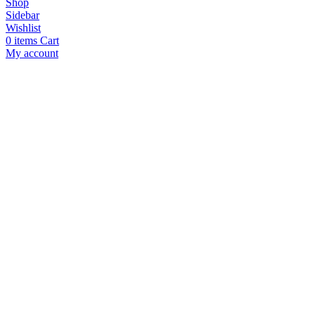
Shop
Sidebar
Wishlist
0
items
Cart
My account