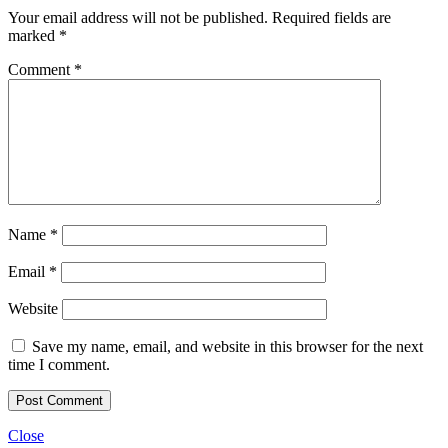
Your email address will not be published.
Required fields are
marked
*
Comment
*
Name
*
Email
*
Website
Save my name, email, and website in this browser for the next
time I comment.
Close