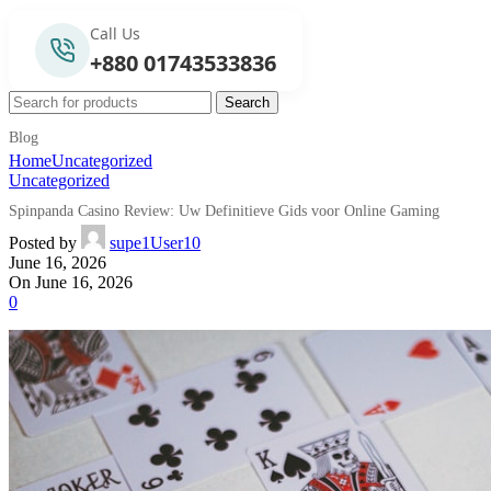
Call Us
+880 01743533836
Search
Blog
Home
Uncategorized
Uncategorized
Spinpanda Casino Review: Uw Definitieve Gids voor Online Gaming
Posted by
supe1User10
June 16, 2026
On June 16, 2026
0