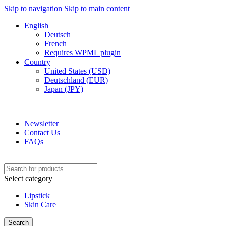
Skip to navigation
Skip to main content
English
Deutsch
French
Requires WPML plugin
Country
United States (USD)
Deutschland (EUR)
Japan (JPY)
ADD ANYTHING HERE OR JUST REMOVE IT…
Newsletter
Contact Us
FAQs
Select category
Lipstick
Skin Care
Search