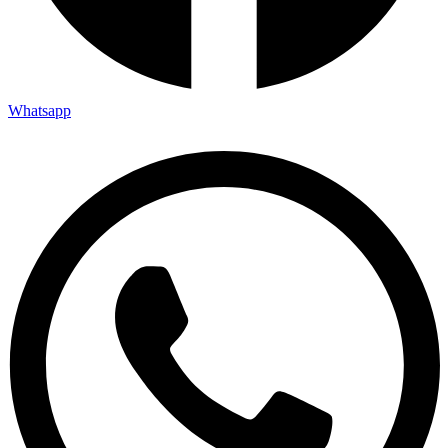
Whatsapp