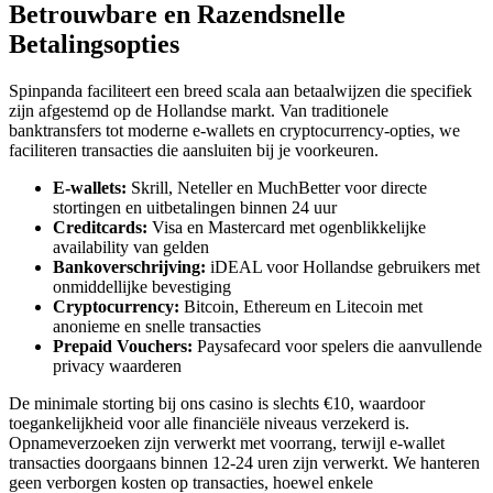
Betrouwbare en Razendsnelle
Betalingsopties
Spinpanda faciliteert een breed scala aan betaalwijzen die specifiek
zijn afgestemd op de Hollandse markt. Van traditionele
banktransfers tot moderne e-wallets en cryptocurrency-opties, we
faciliteren transacties die aansluiten bij je voorkeuren.
E-wallets:
Skrill, Neteller en MuchBetter voor directe
stortingen en uitbetalingen binnen 24 uur
Creditcards:
Visa en Mastercard met ogenblikkelijke
availability van gelden
Bankoverschrijving:
iDEAL voor Hollandse gebruikers met
onmiddellijke bevestiging
Cryptocurrency:
Bitcoin, Ethereum en Litecoin met
anonieme en snelle transacties
Prepaid Vouchers:
Paysafecard voor spelers die aanvullende
privacy waarderen
De minimale storting bij ons casino is slechts €10, waardoor
toegankelijkheid voor alle financiële niveaus verzekerd is.
Opnameverzoeken zijn verwerkt met voorrang, terwijl e-wallet
transacties doorgaans binnen 12-24 uren zijn verwerkt. We hanteren
geen verborgen kosten op transacties, hoewel enkele