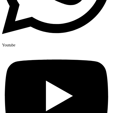
Youtube