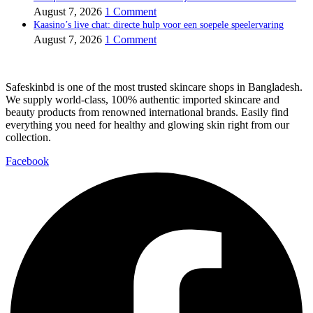
August 7, 2026
1 Comment
Kaasino’s live chat: directe hulp voor een soepele speelervaring
August 7, 2026
1 Comment
Safeskinbd is one of the most trusted skincare shops in Bangladesh.
We supply world-class, 100% authentic imported skincare and
beauty products from renowned international brands. Easily find
everything you need for healthy and glowing skin right from our
collection.
Facebook