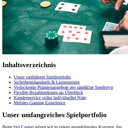
Inhaltsverzeichnis
Unser vielfältiges Spielportfolio
Sicherheitsstandards & Lizenzierung
Verlockende Prämienangebote pro sämtliche Spielertyp
Flexible Bezahloptionen als Überblick
Kundenservice voller individueller Note
Mobiles Gaming Experience
Unser umfangreiches Spielportfolio
Beim
Yep Casino
setzen wir in einem ausgeklügeltes Konzept, das