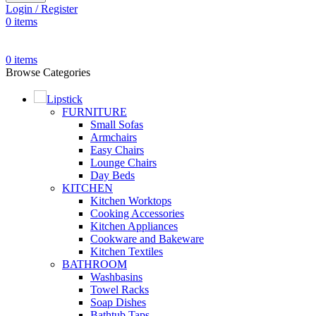
Login / Register
0
items
0
items
Browse Categories
Lipstick
FURNITURE
Small Sofas
Armchairs
Easy Chairs
Lounge Chairs
Day Beds
KITCHEN
Kitchen Worktops
Cooking Accessories
Kitchen Appliances
Cookware and Bakeware
Kitchen Textiles
BATHROOM
Washbasins
Towel Racks
Soap Dishes
Bathtub Taps