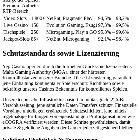
Premium-Anbieter
RTP-Bereich
Video-Slots
1.800+
NetEnt, Pragmatic Play
94,5% – 98,2%
Live-Casino
150+
Evolution Gaming, Ezugi
97,3% – 99,5%
Tischspiele
250+
Microgaming, Play’n GO
95,8% – 99,6%
Jackpot-Slots
85+
NetEnt, Microgaming
92,1% – 96,4%
Schutzstandards sowie Lizenzierung
Yep Casino operiert durch die formellen Glücksspiellizenz seitens
Malta Gaming Authority (MGA), einer der härtesten
Kontrollinstanzen unserer Branche. Diese Lizensierung garantiert
jene Einhaltung kontinentaler Spielerschutz-Richtlinien sowie
bekräftigt unseres Casinos Bekenntnis für kontrolliertes Spielen.
Unsere technische Infrastruktur basiert in militär-grade 256-Bit-
Verschlüsselung, jene sämtliche Daten-Transfers schützt. Finanzielle
Vorgänge unterliegen ergänzende Schutzschichten, jene mittels
regelmäßige Prüfungen von eigenständigen Prüforganisationen wie
eCOGRA verifiziert werden. Diese Schritte gewährleisten, damit
private & geldliche Angaben der Gamer jederzeit gesichert bleiben.
Validierte Ehrlichkeit & Transparenz