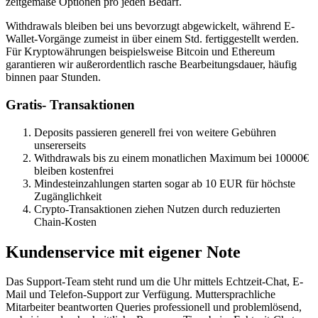
zeitgemäße Optionen pro jeden Bedarf.
Withdrawals bleiben bei uns bevorzugt abgewickelt, während E-
Wallet-Vorgänge zumeist in über einem Std. fertiggestellt werden.
Für Kryptowährungen beispielsweise Bitcoin und Ethereum
garantieren wir außerordentlich rasche Bearbeitungsdauer, häufig
binnen paar Stunden.
Gratis- Transaktionen
Deposits passieren generell frei von weitere Gebühren
unsererseits
Withdrawals bis zu einem monatlichen Maximum bei 10000€
bleiben kostenfrei
Mindesteinzahlungen starten sogar ab 10 EUR für höchste
Zugänglichkeit
Crypto-Transaktionen ziehen Nutzen durch reduzierten
Chain-Kosten
Kundenservice mit eigener Note
Das Support-Team steht rund um die Uhr mittels Echtzeit-Chat, E-
Mail und Telefon-Support zur Verfügung. Muttersprachliche
Mitarbeiter beantworten Queries professionell und problemlösend,