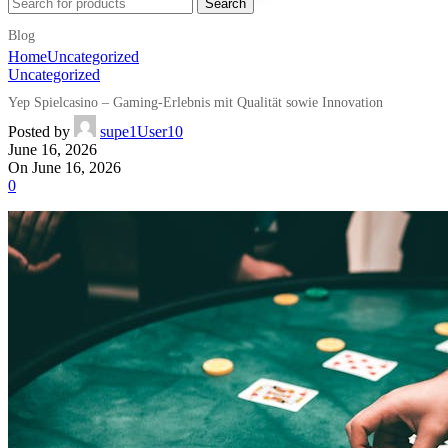
Search
Blog
Home
Uncategorized
Uncategorized
Yep Spielcasino – Gaming-Erlebnis mit Qualität sowie Innovation
Posted by
supe1User10
June 16, 2026
On June 16, 2026
0