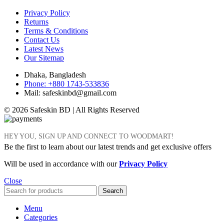
Privacy Policy
Returns
Terms & Conditions
Contact Us
Latest News
Our Sitemap
Dhaka, Bangladesh
Phone: +880 1743-533836
Mail: safeskinbd@gmail.com
© 2026 Safeskin BD | All Rights Reserved
HEY YOU, SIGN UP AND CONNECT TO WOODMART!
Be the first to learn about our latest trends and get exclusive offers
Will be used in accordance with our
Privacy Policy
Close
Search
Menu
Categories