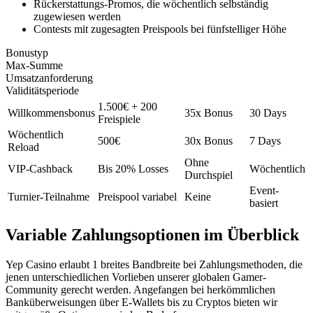
Rückerstattungs-Promos, die wöchentlich selbständig
zugewiesen werden
Contests mit zugesagten Preispools bei fünfstelliger Höhe
Bonustyp
Max-Summe
Umsatzanforderung
Validitätsperiode
1.500€ + 200
Willkommensbonus
35x Bonus
30 Days
Freispiele
Wöchentlich
500€
30x Bonus
7 Days
Reload
Ohne
VIP-Cashback
Bis 20% Losses
Wöchentlich
Durchspiel
Event-
Turnier-Teilnahme
Preispool variabel
Keine
basiert
Variable Zahlungsoptionen im Überblick
Yep Casino erlaubt 1 breites Bandbreite bei Zahlungsmethoden, die
jenen unterschiedlichen Vorlieben unserer globalen Gamer-
Community gerecht werden. Angefangen bei herkömmlichen
Banküberweisungen über E-Wallets bis zu Cryptos bieten wir