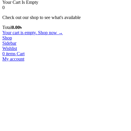
Your Cart Is Empty
0
Check out our shop to see what's available
Cart
Total
0.00
৳
Total:
Your cart is empty. Shop now →
Shop
Sidebar
Wishlist
0
items
Cart
My account