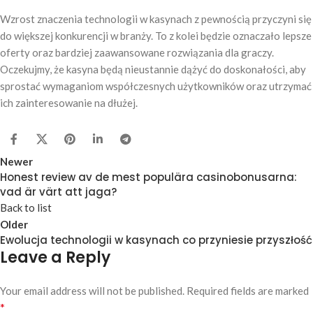
Wzrost znaczenia technologii w kasynach z pewnością przyczyni się
do większej konkurencji w branży. To z kolei będzie oznaczało lepsze
oferty oraz bardziej zaawansowane rozwiązania dla graczy.
Oczekujmy, że kasyna będą nieustannie dążyć do doskonałości, aby
sprostać wymaganiom współczesnych użytkowników oraz utrzymać
ich zainteresowanie na dłużej.
Newer
Honest review av de mest populära casinobonusarna:
vad är värt att jaga?
Back to list
Older
Ewolucja technologii w kasynach co przyniesie przyszłość
Leave a Reply
Your email address will not be published.
Required fields are marked
*