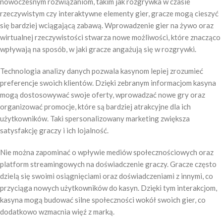
nowoczesnym rozwiązaniom, takim jak rozgrywka w czasie
rzeczywistym czy interaktywne elementy gier, gracze mogą cieszyć
się bardziej wciągającą zabawą. Wprowadzenie gier na żywo oraz
wirtualnej rzeczywistości stwarza nowe możliwości, które znacząco
wpływają na sposób, w jaki gracze angażują się w rozgrywki.
Technologia analizy danych pozwala kasynom lepiej zrozumieć
preferencje swoich klientów. Dzięki zebranym informacjom kasyna
mogą dostosowywać swoje oferty, wprowadzać nowe gry oraz
organizować promocje, które są bardziej atrakcyjne dla ich
użytkowników. Taki spersonalizowany marketing zwiększa
satysfakcję graczy i ich lojalność.
Nie można zapominać o wpływie mediów społecznościowych oraz
platform streamingowych na doświadczenie graczy. Gracze często
dzielą się swoimi osiągnięciami oraz doświadczeniami z innymi, co
przyciąga nowych użytkowników do kasyn. Dzięki tym interakcjom,
kasyna mogą budować silne społeczności wokół swoich gier, co
dodatkowo wzmacnia więź z marką.