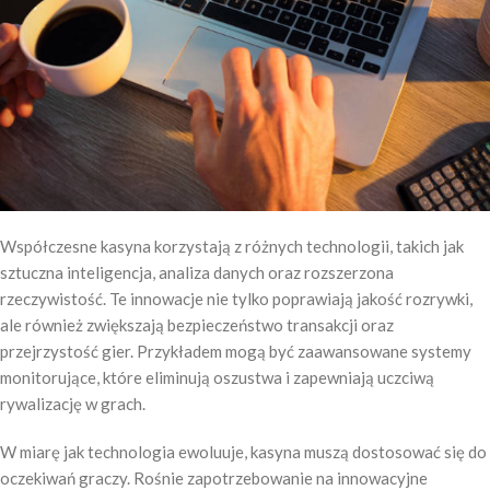
Współczesne kasyna korzystają z różnych technologii, takich jak
sztuczna inteligencja, analiza danych oraz rozszerzona
rzeczywistość. Te innowacje nie tylko poprawiają jakość rozrywki,
ale również zwiększają bezpieczeństwo transakcji oraz
przejrzystość gier. Przykładem mogą być zaawansowane systemy
monitorujące, które eliminują oszustwa i zapewniają uczciwą
rywalizację w grach.
W miarę jak technologia ewoluuje, kasyna muszą dostosować się do
oczekiwań graczy. Rośnie zapotrzebowanie na innowacyjne