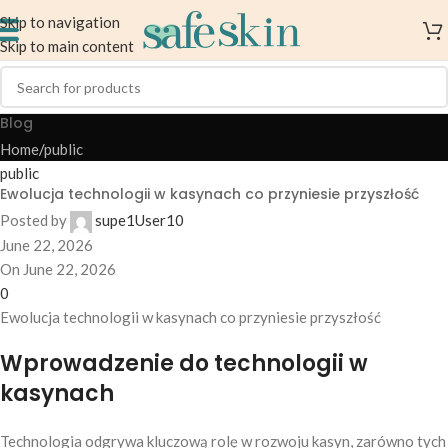
Skip to navigation
Skip to main content
Blog
Home
public
public
Ewolucja technologii w kasynach co przyniesie przyszłość
Posted by
supe1User10
June 22, 2026
On June 22, 2026
0
Ewolucja technologii w kasynach co przyniesie przyszłość
Wprowadzenie do technologii w
kasynach
Technologia odgrywa kluczową rolę w rozwoju kasyn, zarówno tych