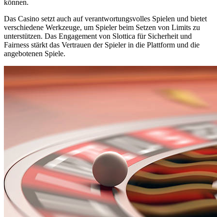
können.
Das Casino setzt auch auf verantwortungsvolles Spielen und bietet
verschiedene Werkzeuge, um Spieler beim Setzen von Limits zu
unterstützen. Das Engagement von Slottica für Sicherheit und
Fairness stärkt das Vertrauen der Spieler in die Plattform und die
angebotenen Spiele.