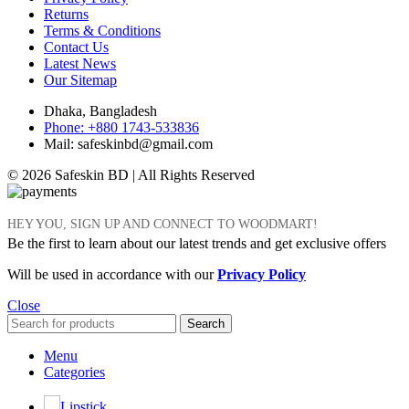
Returns
Terms & Conditions
Contact Us
Latest News
Our Sitemap
Dhaka, Bangladesh
Phone: +880 1743-533836
Mail: safeskinbd@gmail.com
© 2026 Safeskin BD | All Rights Reserved
HEY YOU, SIGN UP AND CONNECT TO WOODMART!
Be the first to learn about our latest trends and get exclusive offers
Will be used in accordance with our
Privacy Policy
Close
Search
Menu
Categories
Lipstick