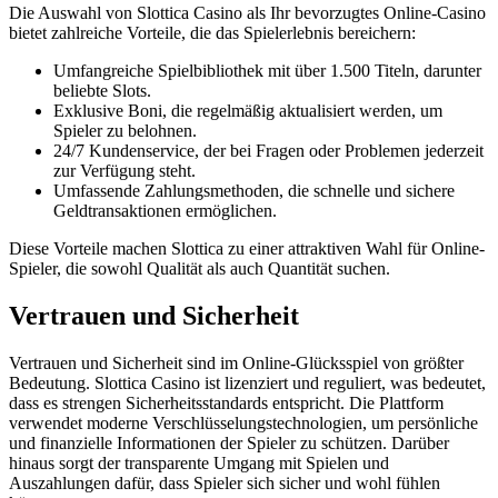
Die Auswahl von Slottica Casino als Ihr bevorzugtes Online-Casino
bietet zahlreiche Vorteile, die das Spielerlebnis bereichern:
Umfangreiche Spielbibliothek mit über 1.500 Titeln, darunter
beliebte Slots.
Exklusive Boni, die regelmäßig aktualisiert werden, um
Spieler zu belohnen.
24/7 Kundenservice, der bei Fragen oder Problemen jederzeit
zur Verfügung steht.
Umfassende Zahlungsmethoden, die schnelle und sichere
Geldtransaktionen ermöglichen.
Diese Vorteile machen Slottica zu einer attraktiven Wahl für Online-
Spieler, die sowohl Qualität als auch Quantität suchen.
Vertrauen und Sicherheit
Vertrauen und Sicherheit sind im Online-Glücksspiel von größter
Bedeutung. Slottica Casino ist lizenziert und reguliert, was bedeutet,
dass es strengen Sicherheitsstandards entspricht. Die Plattform
verwendet moderne Verschlüsselungstechnologien, um persönliche
und finanzielle Informationen der Spieler zu schützen. Darüber
hinaus sorgt der transparente Umgang mit Spielen und
Auszahlungen dafür, dass Spieler sich sicher und wohl fühlen