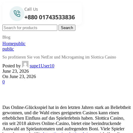
Call Us
+880 01743533836
Search
Blog
Home
public
public
So profitieren Sie von NetEnt und Microgaming im Slottica Casino
Posted by
supe1User10
June 23, 2026
On June 23, 2026
0
Das Online-Glücksspiel hat in den letzten Jahren stark an Beliebtheit
gewonnen, und die Wahl eines geeigneten Casinos kann einen
erheblichen Einfluss auf das Spielerlebnis haben. Slottica Casino,
ein seit 2018 aktives Online-Casino, bietet eine beeindruckende
Auswahl an Spielautomaten und aufregenden Boni. Viele Spieler