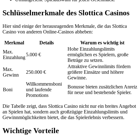
Schlüsselmerkmale des Slottica Casinos
Hier sind einige der herausragenden Merkmale, die das Slottica
Casino von anderen Online-Casinos abheben:
Merkmal
Details
Warum es wichtig ist
Hohe Einzahlungslimits
Max.
5.000 €
ermöglichen es Spielern, große
Einzahlung
Beträge zu setzen.
Attraktive Gewinnlimits fördern
Max.
250.000 €
größere Einsätze und höhere
Gewinn
Gewinne.
Willkommensboni
Bonusse bieten zusätzlichen Anreiz
Boni
und laufende
für neue und bestehende Spieler.
Promotions
Die Tabelle zeigt, dass Slottica Casino nicht nur ein breites Angebot
an Spielen hat, sondern auch großzügige Einzahlungslimits und
Gewinnmöglichkeiten bietet, die das Spielerlebnis verbessern.
Wichtige Vorteile