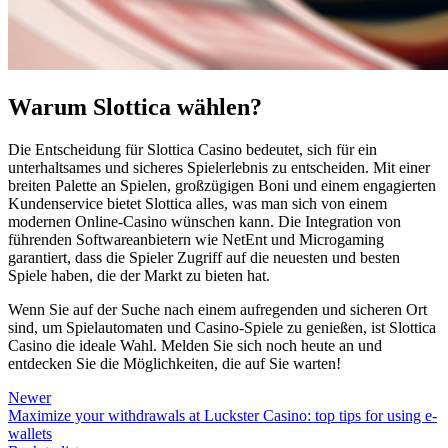
Warum Slottica wählen?
Die Entscheidung für Slottica Casino bedeutet, sich für ein
unterhaltsames und sicheres Spielerlebnis zu entscheiden. Mit einer
breiten Palette an Spielen, großzügigen Boni und einem engagierten
Kundenservice bietet Slottica alles, was man sich von einem
modernen Online-Casino wünschen kann. Die Integration von
führenden Softwareanbietern wie NetEnt und Microgaming
garantiert, dass die Spieler Zugriff auf die neuesten und besten
Spiele haben, die der Markt zu bieten hat.
Wenn Sie auf der Suche nach einem aufregenden und sicheren Ort
sind, um Spielautomaten und Casino-Spiele zu genießen, ist Slottica
Casino die ideale Wahl. Melden Sie sich noch heute an und
entdecken Sie die Möglichkeiten, die auf Sie warten!
Newer
Maximize your withdrawals at Luckster Casino: top tips for using e-
wallets