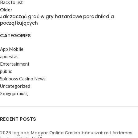
Back to list
Older
Jak zacząć grać w gry hazardowe poradnik dla
początkujących
CATEGORIES
App Mobile
apuestas
Entertainment
public
Spinboss Casino News
Uncategorized
Στοιχηματικές
RECENT POSTS
2026 legjobb Magyar Online Casino bónuszai: mit érdemes