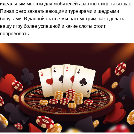
идеальным местом для любителей азартных игр, таких как
Пинап
с его захватывающими турнирами и щедрыми
бонусами. В данной статье мы рассмотрим, как сделать
вашу игру более успешной и какие слоты стоит
попробовать.