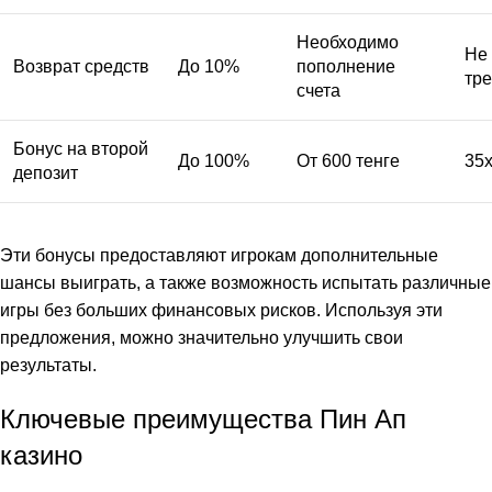
Необходимо
Не
Возврат средств
До 10%
пополнение
тре
счета
Бонус на второй
До 100%
От 600 тенге
35
депозит
Эти бонусы предоставляют игрокам дополнительные
шансы выиграть, а также возможность испытать различные
игры без больших финансовых рисков. Используя эти
предложения, можно значительно улучшить свои
результаты.
Ключевые преимущества Пин Ап
казино