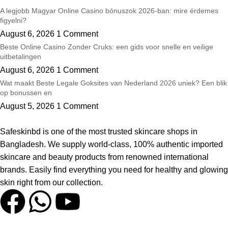
A legjobb Magyar Online Casino bónuszok 2026-ban: mire érdemes
figyelni?
August 6, 2026
1 Comment
Beste Online Casino Zonder Cruks: een gids voor snelle en veilige
uitbetalingen
August 6, 2026
1 Comment
Wat maakt Beste Legale Goksites van Nederland 2026 uniek? Een blik
op bonussen en
August 5, 2026
1 Comment
Safeskinbd is one of the most trusted skincare shops in
Bangladesh. We supply world-class, 100% authentic imported
skincare and beauty products from renowned international
brands. Easily find everything you need for healthy and glowing
skin right from our collection.