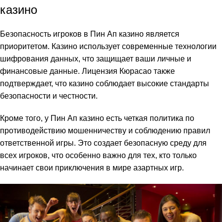
казино
Безопасность игроков в Пин Ап казино является
приоритетом. Казино использует современные технологии
шифрования данных, что защищает ваши личные и
финансовые данные. Лицензия Кюрасао также
подтверждает, что казино соблюдает высокие стандарты
безопасности и честности.
Кроме того, у Пин Ап казино есть четкая политика по
противодействию мошенничеству и соблюдению правил
ответственной игры. Это создает безопасную среду для
всех игроков, что особенно важно для тех, кто только
начинает свои приключения в мире азартных игр.