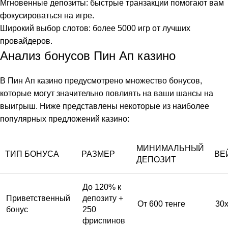
Мгновенные депозиты: быстрые транзакции помогают вам
фокусироваться на игре.
Широкий выбор слотов: более 5000 игр от лучших
провайдеров.
Анализ бонусов Пин Ап казино
В Пин Ап казино предусмотрено множество бонусов,
которые могут значительно повлиять на ваши шансы на
выигрыш. Ниже представлены некоторые из наиболее
популярных предложений казино:
МИНИМАЛЬНЫЙ
ТИП БОНУСА
РАЗМЕР
ВЕ
ДЕПОЗИТ
До 120% к
Приветственный
депозиту +
От 600 тенге
30
бонус
250
фриспинов