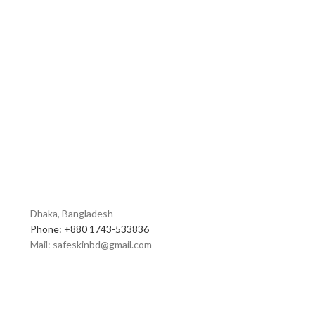
Dhaka, Bangladesh
Phone: +880 1743-533836
Mail: safeskinbd@gmail.com