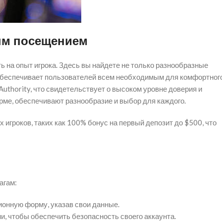
вым посещением
ь на опыт игрока. Здесь вы найдете не только разнообразные
 обеспечивает пользователей всем необходимым для комфортног
uthority, что свидетельствует о высоком уровне доверия и
орме, обеспечивают разнообразие и выбор для каждого.
 игроков, таких как 100% бонус на первый депозит до $500, что
агам:
ионную форму, указав свои данные.
, чтобы обеспечить безопасность своего аккаунта.