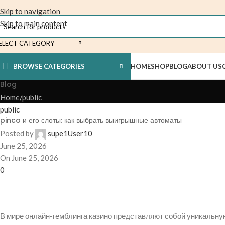
Skip to navigation
Skip to main content
ELECT CATEGORY
BROWSE CATEGORIES
HOME
SHOP
BLOG
ABOUT US
Blog
Home
public
public
pinco и его слоты: как выбрать выигрышные автоматы
Posted by
supe1User10
June 25, 2026
On June 25, 2026
0
В мире онлайн-гемблинга казино представляют собой уникальную