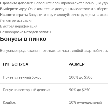
Сделайте депозит:
Пополните свой игровой счёт с помощью удоб
Выберите игру:
Ознакомьтесь с доступными слотами и выберите 
Начните играть:
Запустите игру и следуйте инструкциям на экра
Легкая регистрация
Быстрая верификация
Разнообразие методов оплаты
Бонусы в пинко
Бонусные предложения – это важная часть любой азартной игры,
ТИП БОНУСА
РАЗМЕР
Приветственный бонус
100% до $500
Бонус на повторный депозит
50% до $250
Кэшбэк
10% еженедельный