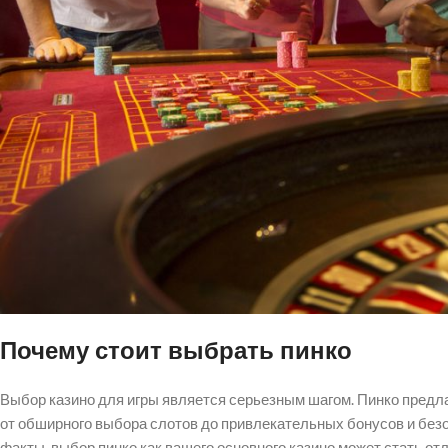
Почему стоит выбрать пинко
Выбор казино для игры является серьезным шагом. Пинко предл
от обширного выбора слотов до привлекательных бонусов и без
факты, выбор пинко как вашего основного казино может стать от