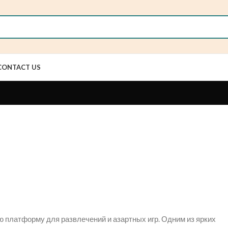
CONTACT US
 платформу для развлечений и азартных игр. Одним из ярких