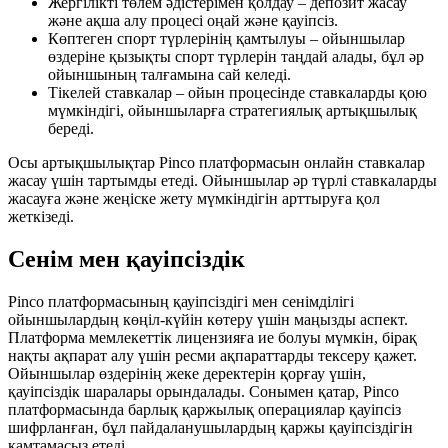
Жергілікті төлем әдістерімен қолдау – депозит жасау
және ақша алу процесі оңай және қауіпсіз.
Көптеген спорт түрлерінің қамтылуы – ойыншылар
өздеріне қызықты спорт түрлерін таңдай алады, бұл әр
ойыншының талғамына сай келеді.
Тікелей ставкалар – ойын процесінде ставкаларды қою
мүмкіндігі, ойыншыларға стратегиялық артықшылық
береді.
Осы артықшылықтар Pinco платформасын онлайн ставкалар
жасау үшін тартымды етеді. Ойыншылар әр түрлі ставкаларды
жасауға және жеңіске жету мүмкіндігін арттыруға қол
жеткізеді.
Сенім мен қауіпсіздік
Pinco платформасының қауіпсіздігі мен сенімділігі
ойыншылардың көңіл-күйін көтеру үшін маңызды аспект.
Платформа мемлекеттік лицензияға ие болуы мүмкін, бірақ
нақты ақпарат алу үшін ресми ақпараттарды тексеру қажет.
Ойыншылар өздерінің жеке деректерін қорғау үшін,
қауіпсіздік шаралары орындалады. Сонымен қатар, Pinco
платформасында барлық қаржылық операциялар қауіпсіз
шифрланған, бұл пайдаланушылардың қаржы қауіпсіздігін
қамтамасыз етеді.