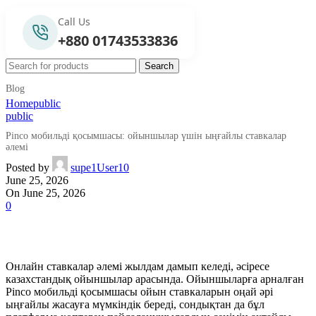
Call Us
+880 01743533836
Search
Blog
Home
public
public
Pinco мобильді қосымшасы: ойыншылар үшін ыңғайлы ставкалар
әлемі
Posted by
supe1User10
June 25, 2026
On June 25, 2026
0
Онлайн ставкалар әлемі жылдам дамып келеді, әсіресе
казахстандық ойыншылар арасында. Ойыншыларға арналған
Pinco мобильді қосымшасы ойын ставкаларын оңай әрі
ыңғайлы жасауға мүмкіндік береді, сондықтан да бұл