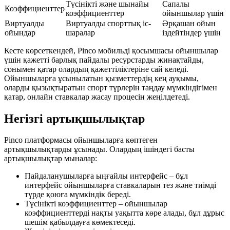
Түсінікті және шынайы
Сапалы
Коэффициенттер
коэффициенттер
ойыншылар үшін
Виртуалды
Виртуалды спорттық іс-
Әрқашан ойын
ойындар
шаралар
іздейтіндер үшін
Кесте көрсеткендей, Pinco мобильді қосымшасы ойыншылар
үшін қажетті барлық пайдалы ресурстарды жинақтайды,
сонымен қатар олардың қажеттіліктеріне сай келеді.
Ойыншыларға ұсынылатын қызметтердің кең ауқымы,
оларды қызықтыратын спорт түрлерін таңдау мүмкіндігімен
қатар, онлайн ставкалар жасау процесін жеңілдетеді.
Негізгі артықшылықтар
Pinco платформасы ойыншыларға көптеген
артықшылықтарды ұсынады. Олардың ішіндегі басты
артықшылықтар мыналар:
Пайдаланушыларға ыңғайлы интерфейс – бұл
интерфейс ойыншыларға ставкаларын тез және тиімді
түрде қоюға мүмкіндік береді.
Түсінікті коэффициенттер – ойыншылар
коэффициенттерді нақты уақытта көре алады, бұл дұрыс
шешім қабылдауға көмектеседі.