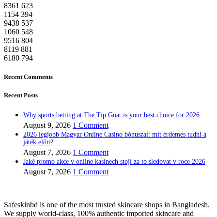
8361
623
1154
394
9438
537
1060
548
9516
804
8119
881
6180
794
Recent Comments
Recent Posts
Why sports betting at The Tip Goat is your best choice for 2026
August 9, 2026
1 Comment
2026 legjobb Magyar Online Casino bónuszai: mit érdemes tudni a
játék előtt?
August 7, 2026
1 Comment
Jaké promo akce v online kasinech stojí za to sledovat v roce 2026
August 7, 2026
1 Comment
Safeskinbd is one of the most trusted skincare shops in Bangladesh.
We supply world-class, 100% authentic imported skincare and