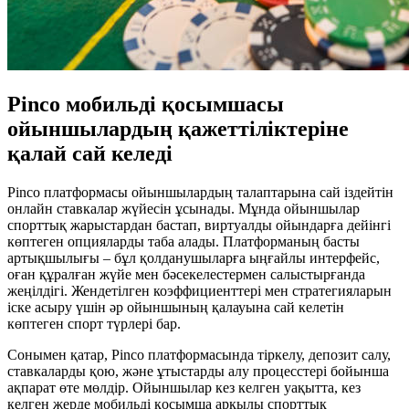
Pinco мобильді қосымшасы
ойыншылардың қажеттіліктеріне
қалай сай келеді
Pinco платформасы ойыншылардың талаптарына сай іздейтін
онлайн ставкалар жүйесін ұсынады. Мұнда ойыншылар
спорттық жарыстардан бастап, виртуалды ойындарға дейінгі
көптеген опцияларды таба алады. Платформаның басты
артықшылығы – бұл қолданушыларға ыңғайлы интерфейс,
оған құралған жүйе мен бәсекелестермен салыстырғанда
жеңілдігі. Жендетілген коэффициенттері мен стратегияларын
іске асыру үшін әр ойыншының қалауына сай келетін
көптеген спорт түрлері бар.
Сонымен қатар, Pinco платформасында тіркелу, депозит салу,
ставкаларды қою, және ұтыстарды алу процесстері бойынша
ақпарат өте мөлдір. Ойыншылар кез келген уақытта, кез
келген жерде мобильді қосымша арқылы спорттық