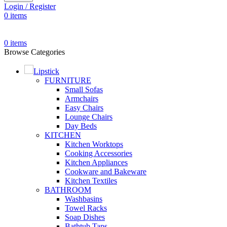
Login / Register
0
items
0
items
Browse Categories
Lipstick
FURNITURE
Small Sofas
Armchairs
Easy Chairs
Lounge Chairs
Day Beds
KITCHEN
Kitchen Worktops
Cooking Accessories
Kitchen Appliances
Cookware and Bakeware
Kitchen Textiles
BATHROOM
Washbasins
Towel Racks
Soap Dishes
Bathtub Taps