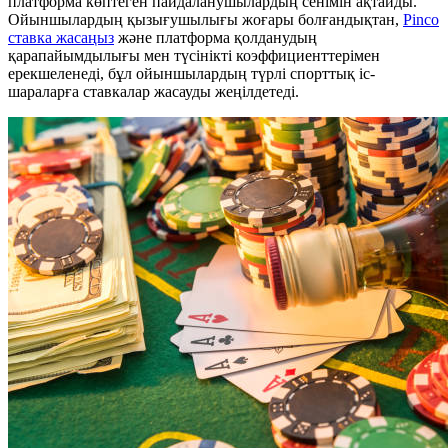
платформа көптеген пайдаланушылардың сенімін ақтайды.
Ойыншылардың қызығушылығы жоғары болғандықтан,
Pinco
ставка жасаңыз
және платформа қолданудың
қарапайымдылығы мен түсінікті коэффициенттерімен
ерекшеленеді, бұл ойыншылардың түрлі спорттық іс-
шараларға ставкалар жасауды жеңілдетеді.