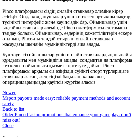
Pinco платформасы сіздің онлайн ставкалар әлеміне кірер
есігіңіз. Онда қолданушылар үшін көптеген артықшылықтар,
түсінікті интерфейс және қауіпсіздік бар. Ойыншылар үшін
ыңғайлы ставкалар әлемінде Pinco платформасы ең тамаша
таңдау болады. Ойыншылар, өздерінің қажеттіліктерін ескере
отырып, Pinco-ны таңдай отырып, онлайн ставкалар
жасаудағы шынайы мүмкіндіктерді аша алады.
Бұл тәуелсіз ойыншылар үшін онлайн ставкалардың шынайы
құндылығы мен мүмкіндігін ашады, сондықтан да платформа
кез келген ойыншыға қызмет көрсетуге дайын. Pinco
платформасы арқылы сіз өзіңіздің сүйікті спорт түрлеріңізге
ставкалар жасап, жеңісіңізді бақылап, қаржылық
операцияларыңызды қауіпсіз жүргізе аласыз.
Newer
Msport payouts made easy: reliable payment methods and account
safety
Back to list
Older
Pinco Casino promotions that enhance your gameplay: don’t
miss out!
Close