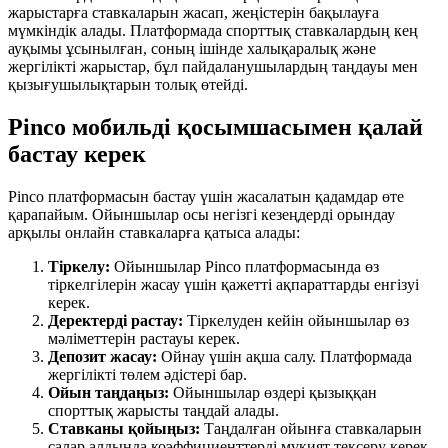
жарыстарға ставкаларын жасап, жеңістерін бақылауға
мүмкіндік алады. Платформада спорттық ставкалардың кең
ауқымы ұсынылған, соның ішінде халықаралық және
жергілікті жарыстар, бұл пайдаланушылардың таңдауы мен
қызығушылықтарын толық өтейді.
Pinco мобильді қосымшасымен қалай
бастау керек
Pinco платформасын бастау үшін жасалатын қадамдар өте
қарапайым. Ойыншылар осы негізгі кезеңдерді орындау
арқылы онлайн ставкаларға қатыса алады:
Тіркелу:
Ойыншылар Pinco платформасында өз
тіркелгілерін жасау үшін қажетті ақпараттарды енгізуі
керек.
Деректерді растау:
Тіркелуден кейін ойыншылар өз
мәліметтерін растауы керек.
Депозит жасау:
Ойнау үшін ақша салу. Платформада
жергілікті төлем әдістері бар.
Ойын таңдаңыз:
Ойыншылар өздері қызыққан
спорттық жарысты таңдай алады.
Ставканы қойыңыз:
Таңдалған ойынға ставкаларын
салар алдында коэффициенттерді мұқият тексеру керек.