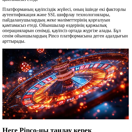
Платформаның қауіпсіздік жүйесі, оның ішінде екі факторлы
аутентификация және SSL шифрлау технологиялары,
пайдаланушылардың жеке мәліметтерінің қорғалуын
қамтамасыз етеді. Ойыншылар өздерінің қаржылық
операцияларын сенімді, қауіпсіз ортада жүргізе алады. Бұл
сенім ойыншылардың Pinco платформасына деген адалдығын
арттырады.
Неге Pinco-ны таңдау керек