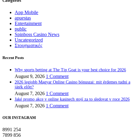
Categories
App Mobile
apuestas
Entertainment
public
Spinboss Casino News
Uncategorized
Στοιχηματικές
Recent Posts
Why sports betting at The Tip Goat is your best choice for 2026
August 9, 2026
1 Comment
2026 legjobb Magyar Online Casino bónuszai: mit érdemes tudni a
játék előtt?
August 7, 2026
1 Comment
Jaké promo akce v online kasinech stojí za to sledovat v roce 2026
August 7, 2026
1 Comment
OUR INSTAGRAM
8991
254
7899
856