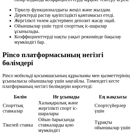
Тіркелу функционалдығы жеңіл және жылдам.
Деректерді растау қауіпсіздікті қамтамасыз етеді.
Жергілікті төлем әдістерімен депозит жасау оңай.
Ойыншылар үшін түрлі спорттық іс-шаралар
ұсынылады.
Коэффициенттерді нақты уақыт режимінде бақылау
мүмкіндігі бар.
Pinco платформасының негізгі
бөлімдері
Pinco мобильді қосымшасының құрылымы мен қызметтерінің
ұсынылысы ойыншылар үшін ыңғайлы. Төмендегі кесте
платформаның негізгі бөлімдерін көрсетеді:
Бөлім
Не ұсынады
Ең жақсысы
Халықаралық және
Спорттық
Спортсүйерлер
жергілікті спорт іс-
ставкалар
үшін
шаралары
Ойын барысында
Тұрақты
Тікелей ставка
ставкаларды қою
ойыншылар үшін
мүмкіндігі