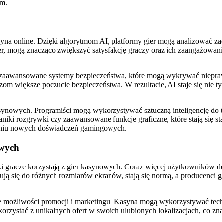
em.
kasyna online. Dzięki algorytmom AI, platformy gier mogą analizować z
r, mogą znacząco zwiększyć satysfakcję graczy oraz ich zaangażowanie
iej zaawansowane systemy bezpieczeństwa, które mogą wykrywać niepr
aczom większe poczucie bezpieczeństwa. W rezultacie, AI staje się nie
nowych. Programiści mogą wykorzystywać sztuczną inteligencję do two
iki rozgrywki czy zaawansowane funkcje graficzne, które stają się s
rzeniu nowych doświadczeń gamingowych.
owych
 gracze korzystają z gier kasynowych. Coraz więcej użytkowników decy
ują się do różnych rozmiarów ekranów, stają się normą, a producenci 
możliwości promocji i marketingu. Kasyna mogą wykorzystywać techn
orzystać z unikalnych ofert w swoich ulubionych lokalizacjach, co z