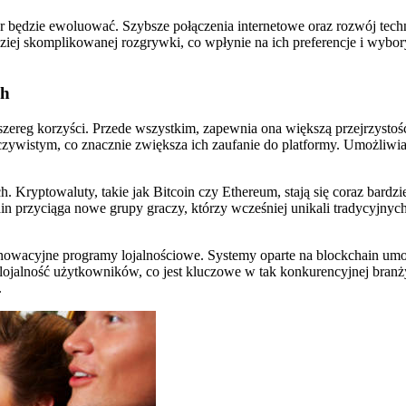
 będzie ewoluować. Szybsze połączenia internetowe oraz rozwój technol
rdziej skomplikowanej rozgrywki, co wpłynie na ich preferencje i wybo
ch
ereg korzyści. Przede wszystkim, zapewnia ona większą przejrzystość 
zeczywistym, co znacznie zwiększa ich zaufanie do platformy. Umożliw
Kryptowaluty, takie jak Bitcoin czy Ethereum, stają się coraz bardz
in przyciąga nowe grupy graczy, którzy wcześniej unikali tradycyjnych
owacyjne programy lojalnościowe. Systemy oparte na blockchain umożl
 lojalność użytkowników, co jest kluczowe w tak konkurencyjnej branży
.