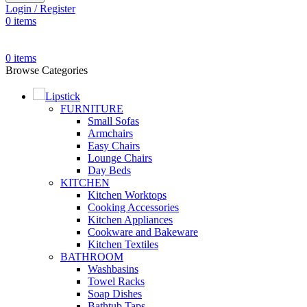
Login / Register
0
items
0
items
Browse Categories
Lipstick
FURNITURE
Small Sofas
Armchairs
Easy Chairs
Lounge Chairs
Day Beds
KITCHEN
Kitchen Worktops
Cooking Accessories
Kitchen Appliances
Cookware and Bakeware
Kitchen Textiles
BATHROOM
Washbasins
Towel Racks
Soap Dishes
Bathtub Taps