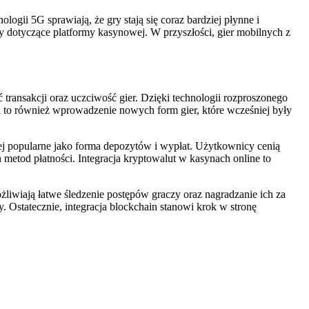
ogii 5G sprawiają, że gry stają się coraz bardziej płynne i
ry dotyczące platformy kasynowej. W przyszłości, gier mobilnych z
transakcji oraz uczciwość gier. Dzięki technologii rozproszonego
ia to również wprowadzenie nowych form gier, które wcześniej były
iej popularne jako forma depozytów i wypłat. Użytkownicy cenią
 metod płatności. Integracja kryptowalut w kasynach online to
iwiają łatwe śledzenie postępów graczy oraz nagradzanie ich za
. Ostatecznie, integracja blockchain stanowi krok w stronę