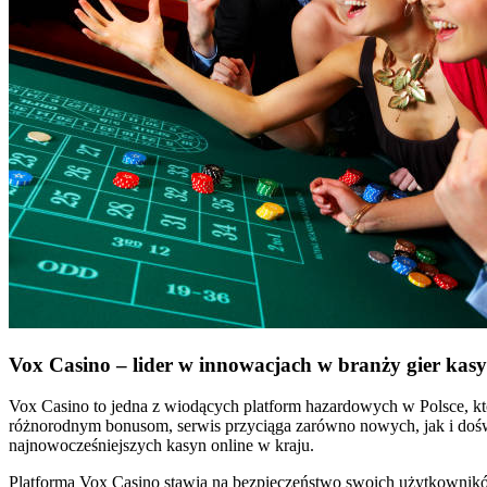
Vox Casino – lider w innowacjach w branży gier ka
Vox Casino to jedna z wiodących platform hazardowych w Polsce, któ
różnorodnym bonusom, serwis przyciąga zarówno nowych, jak i doświa
najnowocześniejszych kasyn online w kraju.
Platforma Vox Casino stawia na bezpieczeństwo swoich użytkowników