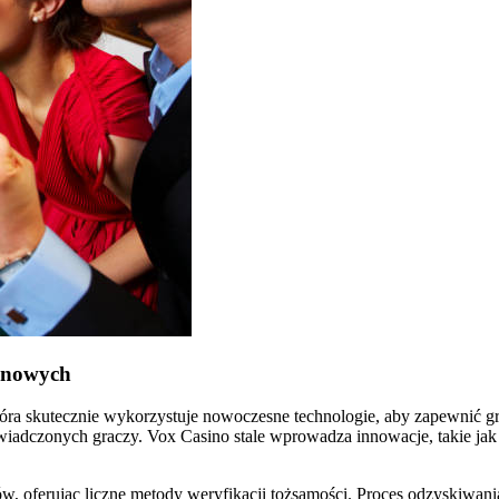
synowych
ra skutecznie wykorzystuje nowoczesne technologie, aby zapewnić gra
dczonych graczy. Vox Casino stale wprowadza innowacje, takie jak ap
, oferując liczne metody weryfikacji tożsamości. Proces odzyskiwania