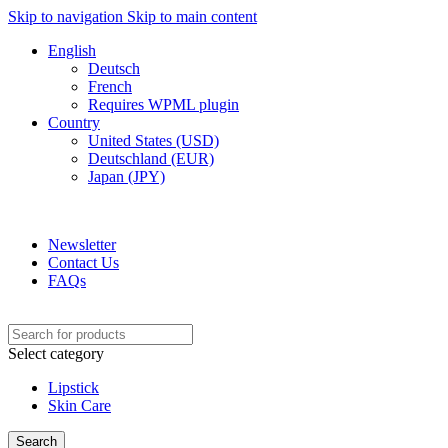
Skip to navigation
Skip to main content
English
Deutsch
French
Requires WPML plugin
Country
United States (USD)
Deutschland (EUR)
Japan (JPY)
ADD ANYTHING HERE OR JUST REMOVE IT…
Newsletter
Contact Us
FAQs
Select category
Lipstick
Skin Care
Search