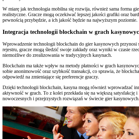
W miarę jak technologia mobilna się rozwija, również sama forma gier
realistyczne. Gracze mogą oczekiwać lepszej jakości grafiki oraz ba
pewnością przybędzie, a ich jakość będzie na najwyższym poziomie.
Integracja technologii blockchain w grach kasynowy
Wprowadzenie technologii blockchain do gier kasynowych przynosi sz
rejestru, gracze mogą śledzić swoje zakłady oraz wyniki w czasie r
niemożliwe do zrealizowania w tradycyjnych kasynach.
Blockchain ma także wpływ na metody płatności w grach kasynowych. 
sobie anonimowość oraz szybkość transakcji, co sprawia, że blockcha
odpowiedź na zmieniające się preferencje graczy.
Dzięki technologii blockchain, kasyna mogą również wprowadzać inn
aktywność w grach. To z kolei przekłada się na większą satysfakcję i
nowoczesnych i przejrzystych rozwiązań w świecie gier kasynowych