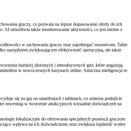
achowania graczy, co pozwala na lepsze dopasowanie oferty do ich
. AI umożliwia także monitorowanie aktywności, co jest istotne z
awidłowości w zachowaniu graczy oraz zapobiegać oszustwom. Takie
 tylko narzędziem zwiększającym efektywność operacyjną, ale także
rzenia bardziej złożonych i interaktywnych gier, które angażują
tandardem w nowoczesnych kasynach online. Sztuczna inteligencja to
duje się na grę na smartfonach i tabletach, co zmienia podejście
gier inwestują w tworzenie atrakcyjnych wizualnie doświadczeń na
ologie lokalizacyjne do oferowania specjalnych promocji graczom
nacząco wpływa na ich doświadczenie oraz zwiększa lojalność wobec