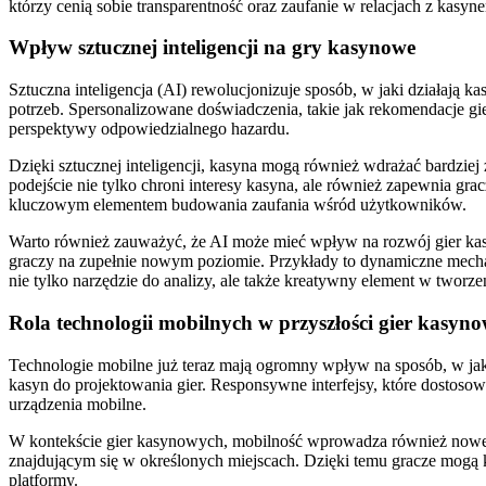
którzy cenią sobie transparentność oraz zaufanie w relacjach z kasyn
Wpływ sztucznej inteligencji na gry kasynowe
Sztuczna inteligencja (AI) rewolucjonizuje sposób, w jaki działają 
potrzeb. Spersonalizowane doświadczenia, takie jak rekomendacje gie
perspektywy odpowiedzialnego hazardu.
Dzięki sztucznej inteligencji, kasyna mogą również wdrażać bardz
podejście nie tylko chroni interesy kasyna, ale również zapewnia gr
kluczowym elementem budowania zaufania wśród użytkowników.
Warto również zauważyć, że AI może mieć wpływ na rozwój gier kasy
graczy na zupełnie nowym poziomie. Przykłady to dynamiczne mechan
nie tylko narzędzie do analizy, ale także kreatywny element w two
Rola technologii mobilnych w przyszłości gier kasyn
Technologie mobilne już teraz mają ogromny wpływ na sposób, w jaki
kasyn do projektowania gier. Responsywne interfejsy, które dostosow
urządzenia mobilne.
W kontekście gier kasynowych, mobilność wprowadza również nowe 
znajdującym się w określonych miejscach. Dzięki temu gracze mogą k
platformy.