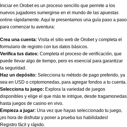
Iniciar en Orobet es un proceso sencillo que permite a los
nuevos jugadores sumergirse en el mundo de las apuestas
online rápidamente. Aquí te presentamos una guía paso a paso
para comenzar tu aventura:
Crea una cuenta:
Visita el sitio web de Orobet y completa el
formulario de registro con tus datos básicos.
Verifica tus datos:
Completa el proceso de verificación, que
puede llevar algo de tiempo, pero es esencial para garantizar
la seguridad.
Haz un depósito:
Selecciona tu método de pago preferido, ya
sea en USD o criptomonedas, para agregar fondos a tu cuenta.
Selecciona tu juego:
Explora la variedad de juegos
disponibles y elige el que más te intrigue, desde tragamonedas
hasta juegos de casino en vivo.
Empieza a jugar:
Una vez que hayas seleccionado tu juego,
¡es hora de disfrutar y poner a prueba tus habilidades!
Registro fácil y rápido.