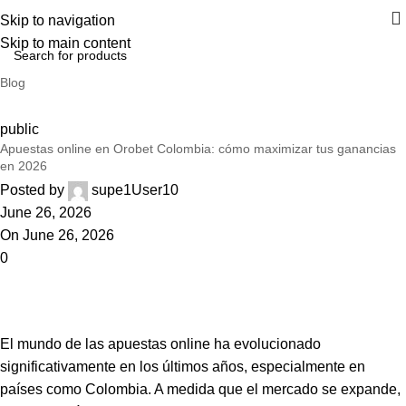
Skip to navigation
Skip to main content
Blog
Home
public
public
Apuestas online en Orobet Colombia: cómo maximizar tus ganancias
en 2026
Posted by
supe1User10
June 26, 2026
On June 26, 2026
0
El mundo de las apuestas online ha evolucionado
significativamente en los últimos años, especialmente en
países como Colombia. A medida que el mercado se expande,