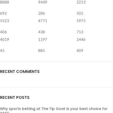
8888
9449
2213
692
286
502
5523
4771
5975
406
438
713
4019
1197
2446
45
885
409
RECENT COMMENTS
RECENT POSTS
Why sports betting at The Tip Goat is your best choice for