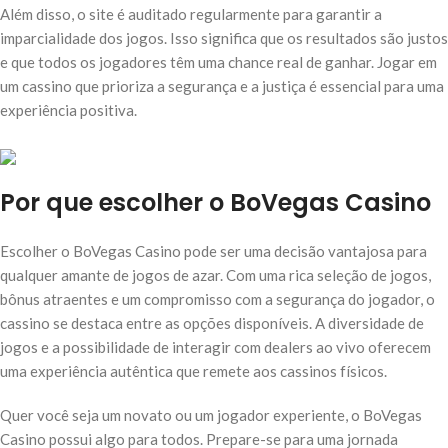
Além disso, o site é auditado regularmente para garantir a
imparcialidade dos jogos. Isso significa que os resultados são justos
e que todos os jogadores têm uma chance real de ganhar. Jogar em
um cassino que prioriza a segurança e a justiça é essencial para uma
experiência positiva.
Por que escolher o BoVegas Casino
Escolher o BoVegas Casino pode ser uma decisão vantajosa para
qualquer amante de jogos de azar. Com uma rica seleção de jogos,
bônus atraentes e um compromisso com a segurança do jogador, o
cassino se destaca entre as opções disponíveis. A diversidade de
jogos e a possibilidade de interagir com dealers ao vivo oferecem
uma experiência autêntica que remete aos cassinos físicos.
Quer você seja um novato ou um jogador experiente, o BoVegas
Casino possui algo para todos. Prepare-se para uma jornada