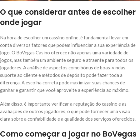
O que considerar antes de escolher
onde jogar
Na hora de escolher um cassino online, é fundamental levar em
conta diversos fatores que podem influenciar a sua experiência de
jogo. O BoVegas Casino oferece não apenas uma variedade de
jogos, mas também um ambiente seguro e atraente para todos os
jogadores. A análise de aspectos como bônus de boas-vindas,
suporte ao cliente e métodos de depósito pode fazer toda a
diferença. A escolha correta pode maximizar suas chances de
ganhar e garantir que você aproveite a experiência ao máximo.
Além disso, é importante verificar a reputação do cassino e as
avaliações de outros jogadores, o que pode fornecer uma visão
clara sobre a confiabilidade e a qualidade dos serviços oferecidos.
Como começar a jogar no BoVegas