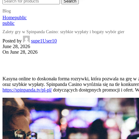
Search
Blog
Home
public
public
Zalety gry w Spinpanda Casino: szybkie wypłaty i bogaty wybór gier
Posted by
supe1User10
June 28, 2026
On June 28, 2026
Kasyna online to doskonała forma rozrywki, która pozwala na grę w z
oraz szybkie wypłaty. Spinpanda Casino wyróżnia się na tle konkuren
https://spinpanda.tv/pl-pl/
dotyczących dostępnych promocji i ofert. W 