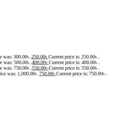
ce was: 300.00৳ .
250.00
৳
Current price is: 250.00৳ .
ce was: 500.00৳ .
400.00
৳
Current price is: 400.00৳ .
ce was: 750.00৳ .
550.00
৳
Current price is: 550.00৳ .
rice was: 1,000.00৳ .
750.00
৳
Current price is: 750.00৳ .